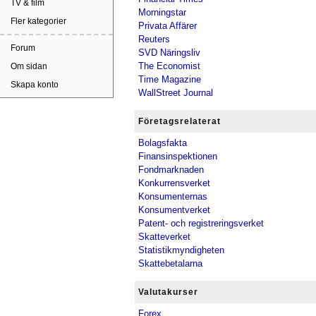
TV & film
Morningstar
Fler kategorier
Privata Affärer
Reuters
Forum
SVD Näringsliv
The Economist
Om sidan
Time Magazine
Skapa konto
WallStreet Journal
Företagsrelaterat
Bolagsfakta
Finansinspektionen
Fondmarknaden
Konkurrensverket
Konsumenternas
Konsumentverket
Patent- och registreringsverket
Skatteverket
Statistikmyndigheten
Skattebetalarna
Valutakurser
Forex