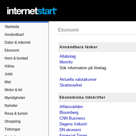
Startsida
Ekonomi
Användbart
Dator & internet
Användbara länkar
Ekonomi
Allabolag
Hem & bostad
Merinfo
Hälsa
Sök information på företag.
Jobb
Aktuella valutakurser
Mat
Skatteverket
Motor & bil
Ekonomiska tidskrifter
Myndigheter
Nyheter
Affärsvärlden
Bloomberg
Resa & turism
CNN Business
Shopping
Dagens Industri
Tidningar
DN ekonomi
Financial Times