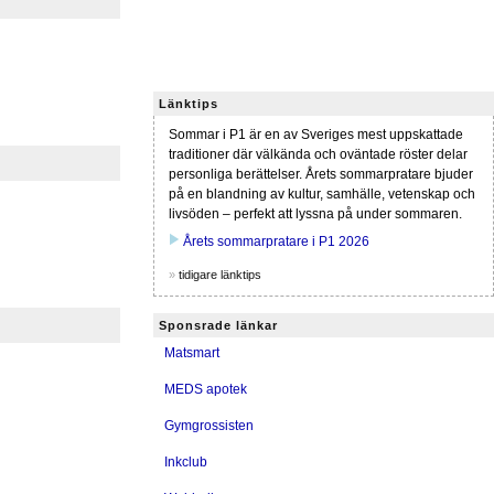
Länktips
Sommar i P1 är en av Sveriges mest uppskattade
traditioner där välkända och oväntade röster delar
personliga berättelser. Årets sommarpratare bjuder
på en blandning av kultur, samhälle, vetenskap och
livsöden – perfekt att lyssna på under sommaren.
play_arrow
Årets sommarpratare i P1 2026
»
tidigare länktips
Sponsrade länkar
Matsmart
MEDS apotek
Gymgrossisten
Inkclub