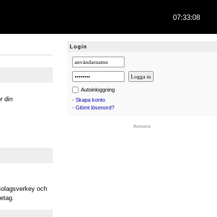
07:33:08
Login
Autoinloggning
r din
•
Skapa konto
•
Glömt lösenord?
Annons
 Bolagsverkey och
retag.