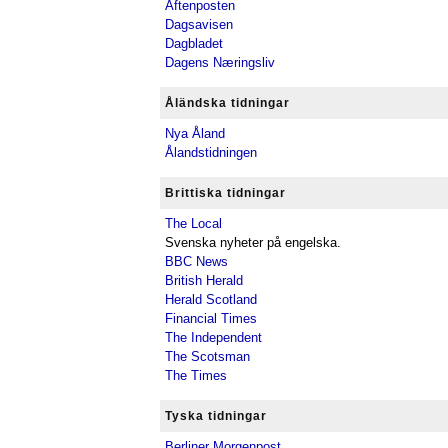
Aftenposten
Dagsavisen
Dagbladet
Dagens Næringsliv
Åländska tidningar
Nya Åland
Ålandstidningen
Brittiska tidningar
The Local
Svenska nyheter på engelska.
BBC News
British Herald
Herald Scotland
Financial Times
The Independent
The Scotsman
The Times
Tyska tidningar
Berliner Morgenpost