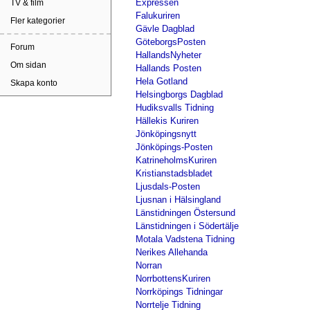
Expressen
TV & film
Falukuriren
Fler kategorier
Gävle Dagblad
GöteborgsPosten
Forum
HallandsNyheter
Om sidan
Hallands Posten
Hela Gotland
Skapa konto
Helsingborgs Dagblad
Hudiksvalls Tidning
Hällekis Kuriren
Jönköpingsnytt
Jönköpings-Posten
KatrineholmsKuriren
Kristianstadsbladet
Ljusdals-Posten
Ljusnan i Hälsingland
Länstidningen Östersund
Länstidningen i Södertälje
Motala Vadstena Tidning
Nerikes Allehanda
Norran
NorrbottensKuriren
Norrköpings Tidningar
Norrtelje Tidning