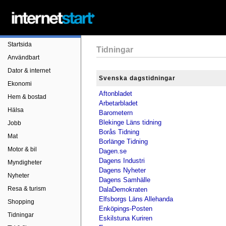
Startsida
Tidningar
Användbart
Dator & internet
Svenska dagstidningar
Ekonomi
Aftonbladet
Hem & bostad
Arbetarbladet
Hälsa
Barometern
Blekinge Läns tidning
Jobb
Borås Tidning
Mat
Borlänge Tidning
Motor & bil
Dagen.se
Dagens Industri
Myndigheter
Dagens Nyheter
Nyheter
Dagens Samhälle
Resa & turism
DalaDemokraten
Elfsborgs Läns Allehanda
Shopping
Enköpings-Posten
Tidningar
Eskilstuna Kuriren