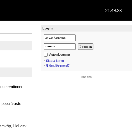
21:49:29
Login
Autoinloggning
•
Skapa konto
•
Glömt lösenord?
Annons
enumerationer.
e populäraste
emköp, Lidl osv