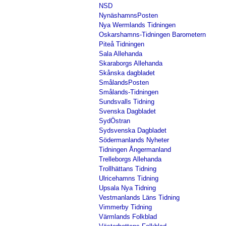
NSD
NynäshamnsPosten
Nya Wermlands Tidningen
Oskarshamns-Tidningen Barometern
Piteå Tidningen
Sala Allehanda
Skaraborgs Allehanda
Skånska dagbladet
SmålandsPosten
Smålands-Tidningen
Sundsvalls Tidning
Svenska Dagbladet
SydÖstran
Sydsvenska Dagbladet
Södermanlands Nyheter
Tidningen Ångermanland
Trelleborgs Allehanda
Trollhättans Tidning
Ulricehamns Tidning
Upsala Nya Tidning
Vestmanlands Läns Tidning
Vimmerby Tidning
Värmlands Folkblad