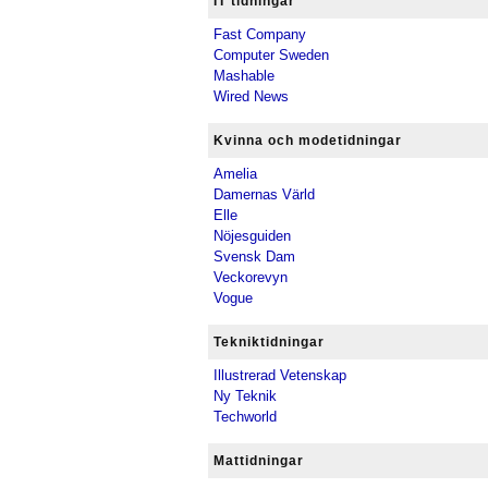
IT tidningar
Fast Company
Computer Sweden
Mashable
Wired News
Kvinna och modetidningar
Amelia
Damernas Värld
Elle
Nöjesguiden
Svensk Dam
Veckorevyn
Vogue
Tekniktidningar
Illustrerad Vetenskap
Ny Teknik
Techworld
Mattidningar