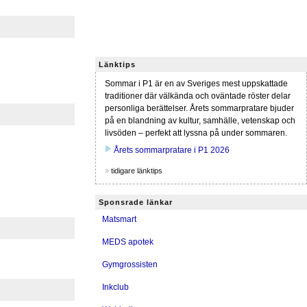
Länktips
Sommar i P1 är en av Sveriges mest uppskattade
traditioner där välkända och oväntade röster delar
personliga berättelser. Årets sommarpratare bjuder
på en blandning av kultur, samhälle, vetenskap och
livsöden – perfekt att lyssna på under sommaren.
play_arrow
Årets sommarpratare i P1 2026
»
tidigare länktips
Sponsrade länkar
Matsmart
MEDS apotek
Gymgrossisten
Inkclub