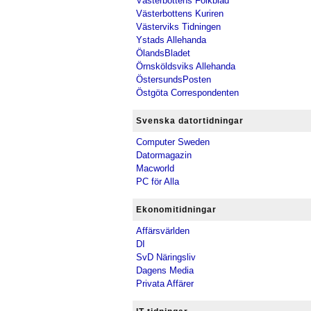
Västerbottens Folkblad
Västerbottens Kuriren
Västerviks Tidningen
Ystads Allehanda
ÖlandsBladet
Örnsköldsviks Allehanda
ÖstersundsPosten
Östgöta Correspondenten
Svenska datortidningar
Computer Sweden
Datormagazin
Macworld
PC för Alla
Ekonomitidningar
Affärsvärlden
DI
SvD Näringsliv
Dagens Media
Privata Affärer