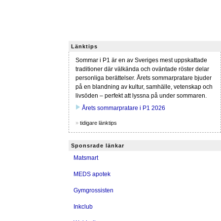
Länktips
Sommar i P1 är en av Sveriges mest uppskattade
traditioner där välkända och oväntade röster delar
personliga berättelser. Årets sommarpratare bjuder
på en blandning av kultur, samhälle, vetenskap och
livsöden – perfekt att lyssna på under sommaren.
play_arrow
Årets sommarpratare i P1 2026
»
tidigare länktips
Sponsrade länkar
Matsmart
MEDS apotek
Gymgrossisten
Inkclub