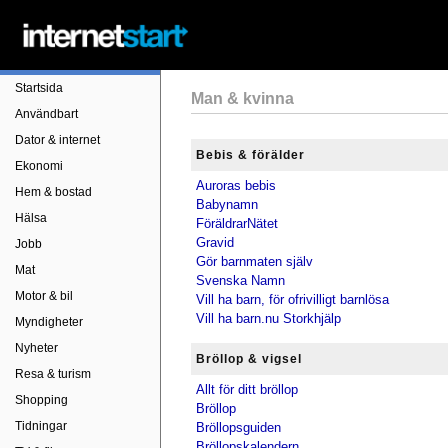
Startsida
Man & kvinna
Användbart
Dator & internet
Bebis & förälder
Ekonomi
Auroras bebis
Hem & bostad
Babynamn
Hälsa
FöräldrarNätet
Gravid
Jobb
Gör barnmaten själv
Mat
Svenska Namn
Motor & bil
Vill ha barn, för ofrivilligt barnlösa
Vill ha barn.nu Storkhjälp
Myndigheter
Nyheter
Bröllop & vigsel
Resa & turism
Allt för ditt bröllop
Shopping
Bröllop
Tidningar
Bröllopsguiden
Bröllopskalendern