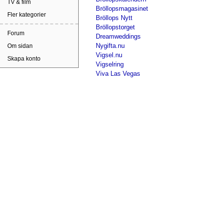
TV & film
Bröllopsmagasinet
Fler kategorier
Bröllops Nytt
Bröllopstorget
Forum
Dreamweddings
Nygifta.nu
Om sidan
Vigsel.nu
Skapa konto
Vigselring
Viva Las Vegas