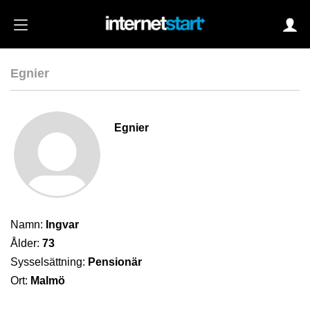
Egnier
Login
Egnier
Autoinloggning
•
Skapa konto
•
Glömt lösenord?
Namn:
Ingvar
Ålder:
73
Sysselsättning:
Pensionär
Ort:
Malmö