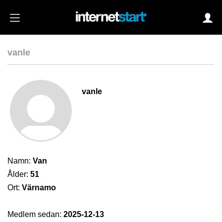
vanle
Login
vanle
Autoinloggning
•
Skapa konto
•
Glömt lösenord?
Namn:
Van
Ålder:
51
Ort:
Värnamo
Medlem sedan:
2025-12-13