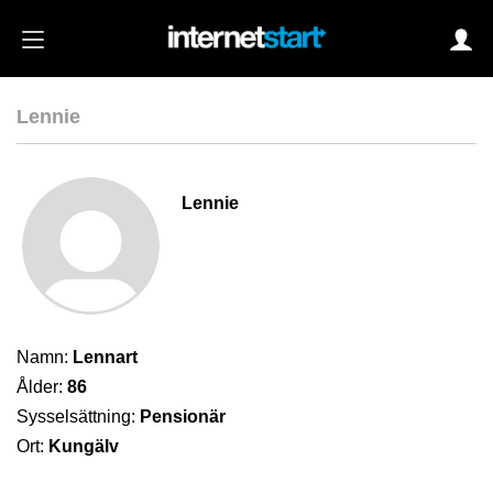
Lennie
Login
Lennie
Autoinloggning
•
Skapa konto
•
Glömt lösenord?
Namn:
Lennart
Ålder:
86
Sysselsättning:
Pensionär
Ort:
Kungälv