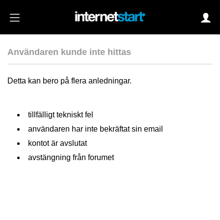
Användaren kunde inte hittas
Login
Detta kan bero på flera anledningar.
Autoinloggning
tillfälligt tekniskt fel
•
Skapa konto
användaren har inte bekräftat sin email
•
Glömt lösenord?
kontot är avslutat
avstängning från forumet