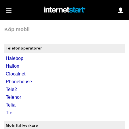
Köp mobil
Login
Telefonoperatörer
Halebop
Autoinloggning
Hallon
•
Skapa konto
Glocalnet
•
Glömt lösenord?
Phonehouse
Tele2
Telenor
Telia
Tre
Mobiltillverkare