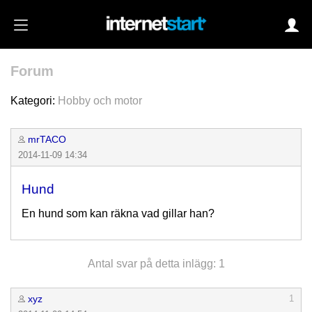
Forum
Login
Kategori:
Hobby och motor
mrTACO
Autoinloggning
2014-11-09 14:34
•
Skapa konto
Hund
•
Glömt lösenord?
En hund som kan räkna vad gillar han?
Antal svar på detta inlägg: 1
xyz
1