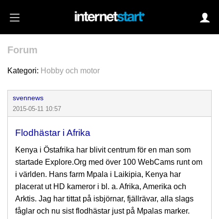
Forum
Login
Kategori:
Hobby och motor
svennews
Autoinloggning
2015-05-11 10:57
•
Skapa konto
Flodhästar i Afrika
•
Glömt lösenord?
Kenya i Östafrika har blivit centrum för en man som
startade Explore.Org med över 100 WebCams runt om
i världen. Hans farm Mpala i Laikipia, Kenya har
placerat ut HD kameror i bl. a. Afrika, Amerika och
Arktis. Jag har tittat på isbjörnar, fjällrävar, alla slags
fåglar och nu sist flodhästar just på Mpalas marker.