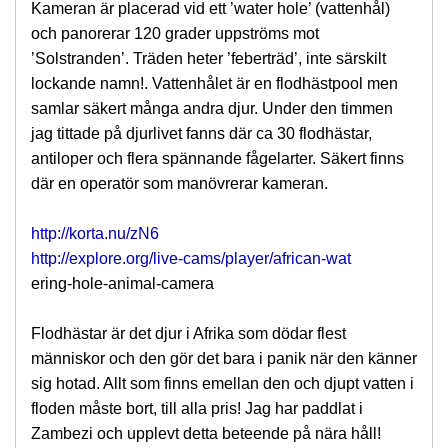
Kameran är placerad vid ett ’water hole’ (vattenhål)
och panorerar 120 grader uppströms mot
’Solstranden’. Träden heter ’feberträd’, inte särskilt
lockande namn!. Vattenhålet är en flodhästpool men
samlar säkert många andra djur. Under den timmen
jag tittade på djurlivet fanns där ca 30 flodhästar,
antiloper och flera spännande fågelarter. Säkert finns
där en operatör som manövrerar kameran.
http://korta.nu/zN6
http://explore.org/live-cams/player/african-wat
ering-hole-animal-camera
Flodhästar är det djur i Afrika som dödar flest
människor och den gör det bara i panik när den känner
sig hotad. Allt som finns emellan den och djupt vatten i
floden måste bort, till alla pris! Jag har paddlat i
Zambezi och upplevt detta beteende på nära håll!