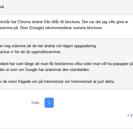
mal
örstår har Chrome ändrat från tillåt till blockera. Det var det jag ville göra er
samma på. Dom (Google) rekommenderar numera blockera.
an nog stämma att de har ändrat vid någon uppgradering
tackar vi för att du uppmärksammar.
dard har varit länge att man får bestämma vilka sidor man vill ha popupper p
 det ut som om Google har anammat den standarden.
v de mest frågade om på Internetstar om Internetstart är just detta.
Sida:
1
^ T