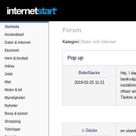
Startsida
Forum
Användbart
Kategori:
Dator och internet
Dator & internet
Ekonomi
Pop up
Hem & bostad
Hälsa
BoboSlacke
Hej. I d
Jobb
bankvälj
Mat
2019-02-25 11:21
inställni
Motor & bil
oftast a
Tänkte at
Myndigheter
Nyheter
Resa & turism
Shopping
Tidningar
Göcke
en stand