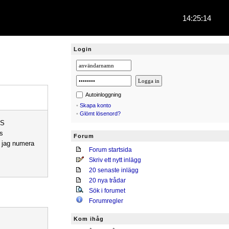
14:25:14
Login
Autoinloggning
•
Skapa konto
•
Glömt lösenord?
IS
es
Forum
då jag numera
Forum startsida
Skriv ett nytt inlägg
20 senaste inlägg
20 nya trådar
Sök i forumet
Forumregler
Kom ihåg