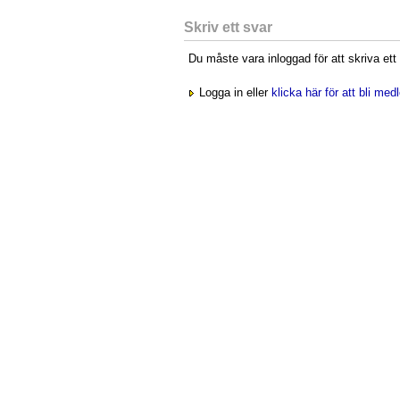
Skriv ett svar
Du måste vara inloggad för att skriva ett
Logga in eller
klicka här för att bli me
Startsidan
|
Om sidan
Integritetspolicy
.
Cookies
. Hostad av
Hostek webbhotell
.