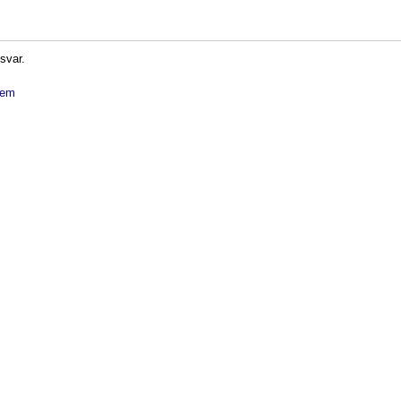
 svar.
dlem