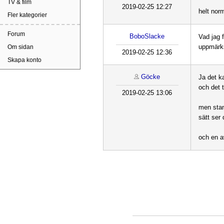
TV & film
2019-02-25 12:27
helt nor
Fler kategorier
Forum
BoboSlacke
Vad jag f
uppmärk
Om sidan
2019-02-25 12:36
Skapa konto
Göcke
Ja det k
och det 
2019-02-25 13:06
men stan
sätt ser
och en a