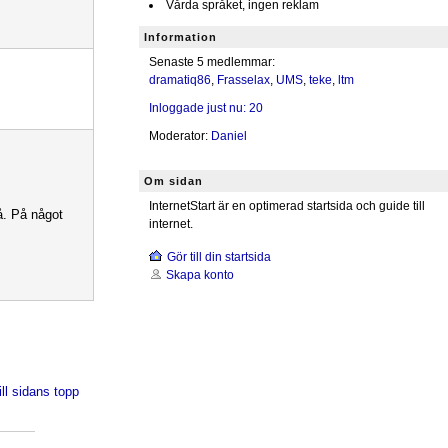
Vårda språket, ingen reklam
Information
Senaste 5 medlemmar:
dramatiq86
,
Frasselax
,
UMS
,
teke
,
ltm
Inloggade just nu: 20
Moderator:
Daniel
Om sidan
InternetStart är en optimerad startsida och guide till
å. På något
internet.
Gör till din startsida
Skapa konto
ill sidans topp