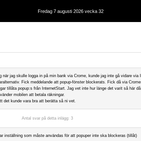
Fredag 7 augusti 2026 vecka 32
ag när jag skulle logga in på min bank via Crome, kunde jag inte gå vidare via 
aralternativ. Fick meddelande att popup-fönster blockerats. Fick då via Crom
ngar tillåta popup:s från InternetStart. Jag vet inte hur länge det varit så här 
nvänder mobilen att betala räkningar.
t det kunde vara bra att berätta så ni vet.
Antal svar på detta inlägg: 3
ar inställning som måste användas för att popuper inte ska blockeras (tillåt)