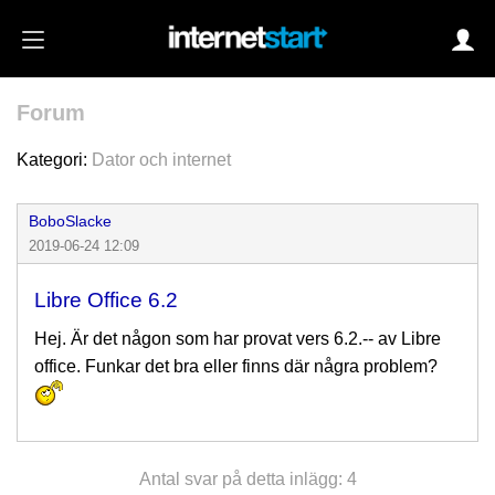
Forum
Login
Kategori:
Dator och internet
BoboSlacke
Autoinloggning
2019-06-24 12:09
•
Skapa konto
Libre Office 6.2
•
Glömt lösenord?
Hej. Är det någon som har provat vers 6.2.-- av Libre
office. Funkar det bra eller finns där några problem?
Antal svar på detta inlägg: 4