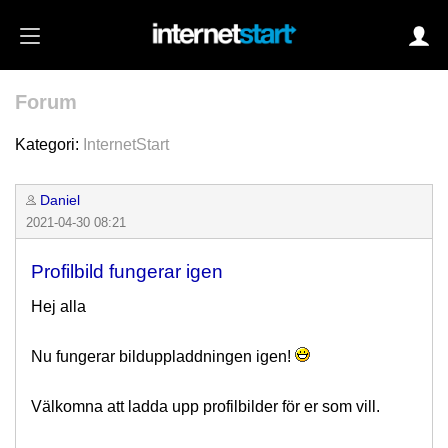
Forum
Login
Kategori:
InternetStart
Daniel
Autoinloggning
2021-04-30 08:21
•
Skapa konto
Profilbild fungerar igen
•
Glömt lösenord?
Hej alla
Nu fungerar bilduppladdningen igen!
Välkomna att ladda upp profilbilder för er som vill.