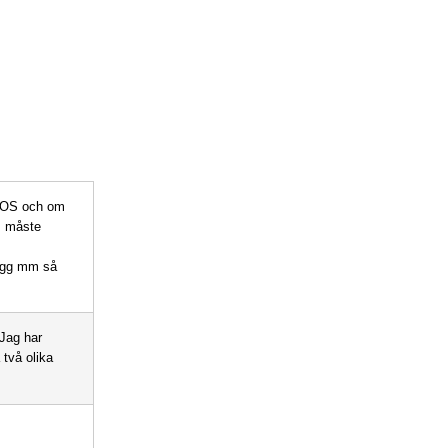
et OS och om
m måste
lägg mm så
 Jag har
två olika