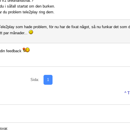
 TV2 brednandsnät.?
du i såfall startat om den burken.
har du problem tele2play ring dem.
Tele2play som hade problem, för nu har de fixat något, så nu funkar det som 
ett par månader...
 din feedback
Sida:
1
^ T
 svar.