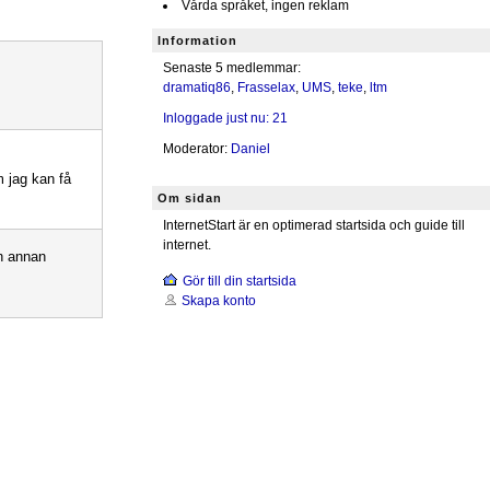
Vårda språket, ingen reklam
Information
Senaste 5 medlemmar:
dramatiq86
,
Frasselax
,
UMS
,
teke
,
ltm
Inloggade just nu: 21
Moderator:
Daniel
m jag kan få
Om sidan
InternetStart är en optimerad startsida och guide till
internet.
on annan
Gör till din startsida
Skapa konto