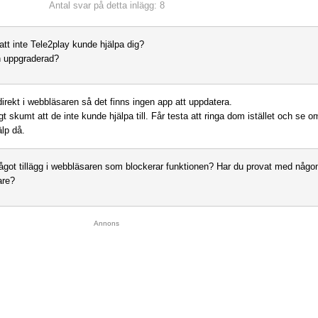
Antal svar på detta inlägg: 8
 att inte Tele2play kunde hjälpa dig?
n uppgraderad?
direkt i webbläsaren så det finns ingen app att uppdatera.
gt skumt att de inte kunde hjälpa till. Får testa att ringa dom istället och se o
älp då.
ågot tillägg i webbläsaren som blockerar funktionen? Har du provat med någ
are?
Annons