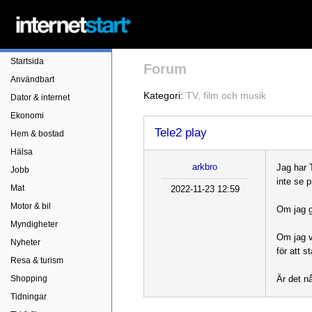
Startsida
Forum
Användbart
Kategori:
TV, film och musik
Dator & internet
Ekonomi
Tele2 play
Hem & bostad
Hälsa
arkbro
Jag har 
Jobb
inte se p
Mat
2022-11-23 12:59
Motor & bil
Om jag g
Myndigheter
Om jag v
Nyheter
för att s
Resa & turism
Shopping
Är det n
Tidningar