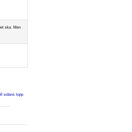
det ska. Men
ill sidans topp