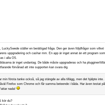
t, LuckySwede ställer en berättigad fråga. Den ger även följdfrågor som vilk
rens uppgradering och cashar mm. En app är inget annat än ett program so
as i alla OS.
läsarna är inget undantag. De både måste uppgraderas och ha plugginer/til
rtfarande förvånad att inte supporten kan svara dig.
r min första tanke också, så jag stängde av alla tillägg, men det hjälpte inte.
 såväl Firefox som Chrome och får samma beteende i båda. Har även testat på 
 Fattar nada!
S kör du?