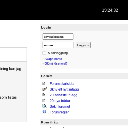
19:24:32
Login
Autoinloggning
•
Skapa konto
•
Glömt lösenord?
dning kan jag
Forum
Forum startsida
Skriv ett nytt inlägg
20 senaste inlägg
 som listas
20 nya trådar
Sök i forumet
Forumregler
Kom ihåg