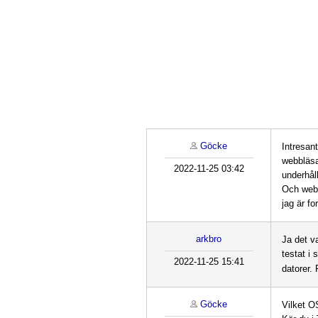
Göcke
Intresan
webbläsa
2022-11-25 03:42
underhåll
Och webb
jag är fo
arkbro
Ja det va
testat i
2022-11-25 15:41
datorer.
Göcke
Vilket O