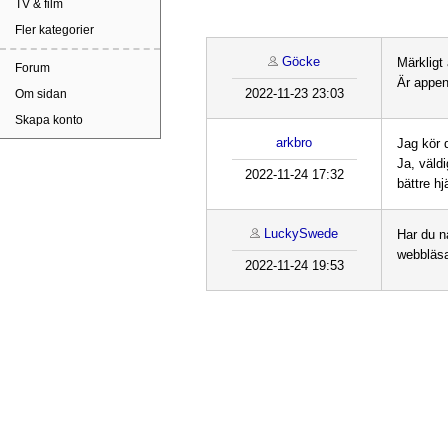
TV & film
Fler kategorier
Göcke
Märkligt
Forum
Är appe
2022-11-23 23:03
Om sidan
Skapa konto
arkbro
Jag kör 
Ja, väldi
2022-11-24 17:32
bättre hj
LuckySwede
Har du n
webbläs
2022-11-24 19:53