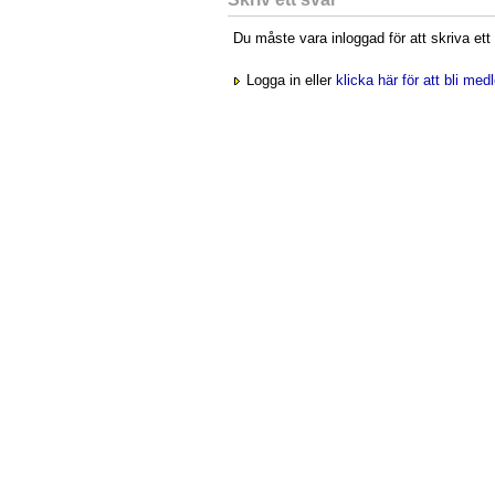
Du måste vara inloggad för att skriva ett
Logga in eller
klicka här för att bli me
Startsidan
|
Om sidan
Integritetspolicy
.
Cookies
. Hostad av
Hostek webbhotell
.