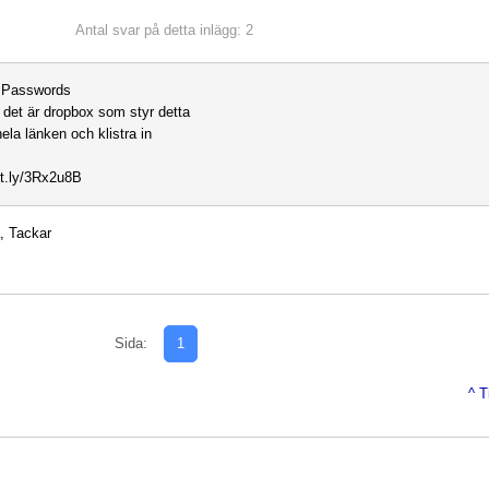
Antal svar på detta inlägg: 2
 Passwords
a det är dropbox som styr detta
ela länken och klistra in
bit.ly/3Rx2u8B
, Tackar
Sida:
1
^ T