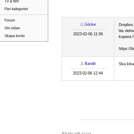
TV & film
Fler kategorier
Forum
Göcke
Dropbox
Om sidan
läs dett
2023-02-06 11:06
Skapa konto
kopiera h
https://
Bandit
Ska kika
2023-02-06 12:44
Skriv ett svar