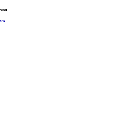
 svar.
dlem