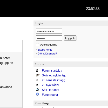
23:52:33
Login
Autoinloggning
•
Skapa konto
•
Glömt lösenord?
om heter
ag upp en
Forum
Forum startsida
Skriv ett nytt inlägg
20 senaste inlägg
20 nya trådar
a använda
Sök i forumet
Forumregler
Kom ihåg