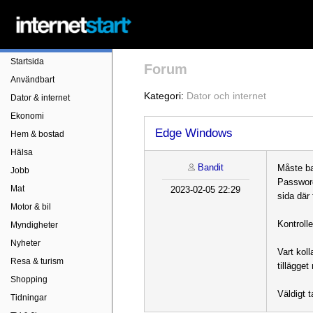
Startsida
Forum
Användbart
Kategori:
Dator och internet
Dator & internet
Ekonomi
Edge Windows
Hem & bostad
Hälsa
Bandit
Måste bar
Jobb
Password
Mat
2023-02-05 22:29
sida där 
Motor & bil
Kontroll
Myndigheter
Nyheter
Vart kol
Resa & turism
tillägge
Shopping
Väldigt 
Tidningar