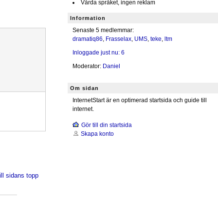
Vårda språket, ingen reklam
Information
Senaste 5 medlemmar:
dramatiq86
,
Frasselax
,
UMS
,
teke
,
ltm
Inloggade just nu: 6
Moderator:
Daniel
Om sidan
InternetStart är en optimerad startsida och guide till
internet.
Gör till din startsida
Skapa konto
ill sidans topp