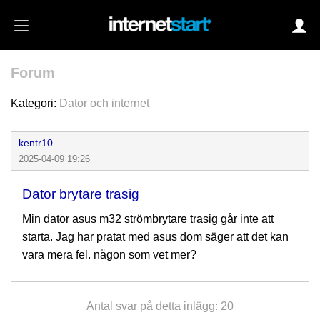
Forum
Login
Kategori:
Dator och internet
kentr10
Autoinloggning
2025-04-09 19:26
•
Skapa konto
Dator brytare trasig
•
Glömt lösenord?
Min dator asus m32 strömbrytare trasig går inte att
starta. Jag har pratat med asus dom säger att det kan
vara mera fel. någon som vet mer?
Antal svar på detta inlägg: 20