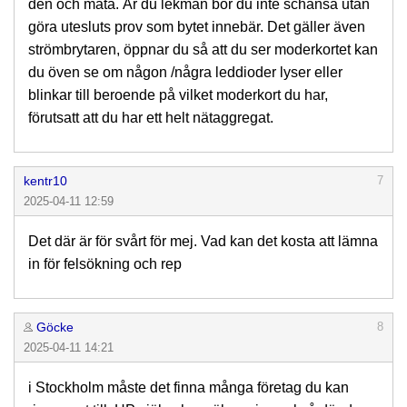
den och måta. Är du lekman bör du inte schansa utan
göra utesluts prov som bytet innebär. Det gäller även
strömbrytaren, öppnar du så att du ser moderkortet kan
du öven se om någon /några leddioder lyser eller
blinkar till beroende på vilket moderkort du har,
förutsatt att du har ett helt nätaggregat.
kentr10
7
2025-04-11 12:59
Det där är för svårt för mej. Vad kan det kosta att lämna
in för felsökning och rep
Göcke
8
2025-04-11 14:21
i Stockholm måste det finna många företag du kan