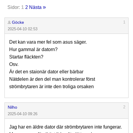
»
1
Sidor:
2
Nästa
Göcke
1
2025-04-10 02:53
Det kan vara mer fel som asus säger.
Hur gammal är datorn?
Startar fläckten?
Osv.
Är det en staionär dator eller bärbar
Nätdelen är den del man kontrolerar först
strömbrytaren är inte den troliga orsaken
Nilho
2
2025-04-10 09:26
Jag har en äldre dator där strömbrytaren inte fungerar.