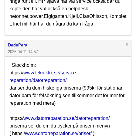
ringa runt till, HP själva har väl service också där du
köpte den har väl också en helpdesk.
netonnet,power,Elgiganten.Kjell,ClasOhlsson,Komplet
t, Inet mfl här har du några du kan fråga
DedaPera
9
2025-04-11 14:57
I Stockholm:
https://
www.teknikfix.se/service-
reparation/datorreparation/
där ser du dom hiskeliga priserna (995kr för stationär
dator bara för felsökning sen tillkommer det för mer för
reparation med mera)
https://
www.datorreparation.se/datorreparation/
priserna ser du om du trycker på priser i menyn
( https://
www.datorreparation.se/priser/
)