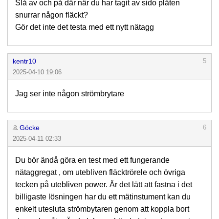
Slå av och på där när du har tagit av sido plåten
snurrar någon fläckt?
Gör det inte det testa med ett nytt nätagg
kentr10
5
2025-04-10 19:06
Jag ser inte någon strömbrytare
Göcke
6
2025-04-11 02:33
Du bör ändå göra en test med ett fungerande
nätaggregat , om utebliven fläcktrörele och övriga
tecken på utebliven power. Är det lätt att fastna i det
billigaste lösningen har du ett mätinstument kan du
enkelt utesluta strömbytaren genom att koppla bort