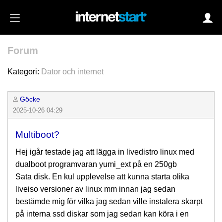
Forum
Login
Kategori:
Dator och internet
Göcke
Autoinloggning
2025-10-26 04:29
•
Skapa konto
Multiboot?
•
Glömt lösenord?
Hej igår testade jag att lägga in livedistro linux med
dualboot programvaran yumi_ext på en 250gb
Sata disk. En kul upplevelse att kunna starta olika
liveiso versioner av linux mm innan jag sedan
bestämde mig för vilka jag sedan ville instalera skarpt
på interna ssd diskar som jag sedan kan köra i en