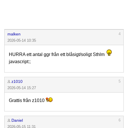
malken
4
2026-05-14 10:35
HURRA ett antal ggr från ett blåsigt/soligt Sthlm
javascript:;
z1010
5
2026-05-14 15:27
Grattis från z1010
Daniel
6
2026-05-15 11:31