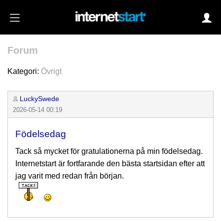
Forum
Login
Kategori:
Övrigt
LuckySwede
Autoinloggning
2026-05-14 00:19
•
Skapa konto
Födelsedag
•
Glömt lösenord?
Tack så mycket för gratulationerna på min födelsedag.
Internetstart är fortfarande den bästa startsidan efter att
jag varit med redan från början.