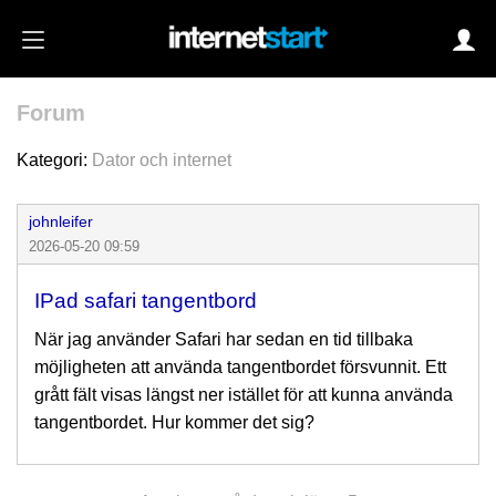
Forum
Login
Kategori:
Dator och internet
johnleifer
Autoinloggning
2026-05-20 09:59
•
Skapa konto
IPad safari tangentbord
•
Glömt lösenord?
När jag använder Safari har sedan en tid tillbaka
möjligheten att använda tangentbordet försvunnit. Ett
grått fält visas längst ner istället för att kunna använda
tangentbordet. Hur kommer det sig?