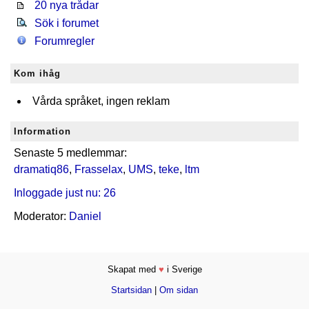
20 nya trådar
Sök i forumet
Forumregler
Kom ihåg
Vårda språket, ingen reklam
Information
Senaste 5 medlemmar:
dramatiq86
,
Frasselax
,
UMS
,
teke
,
ltm
Inloggade just nu: 26
Moderator:
Daniel
Skapat med
♥
i Sverige
Startsidan
|
Om sidan