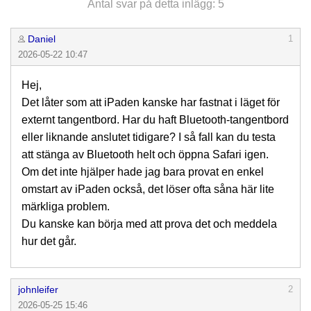
Antal svar på detta inlägg: 5
Daniel
1
2026-05-22 10:47
Hej,
Det låter som att iPaden kanske har fastnat i läget för
externt tangentbord. Har du haft Bluetooth-tangentbord
eller liknande anslutet tidigare? I så fall kan du testa
att stänga av Bluetooth helt och öppna Safari igen.
Om det inte hjälper hade jag bara provat en enkel
omstart av iPaden också, det löser ofta såna här lite
märkliga problem.
Du kanske kan börja med att prova det och meddela
hur det går.
johnleifer
2
2026-05-25 15:46