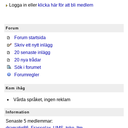
Logga in eller
klicka här för att bli medlem
Forum
Forum startsida
Skriv ett nytt inlägg
20 senaste inlägg
20 nya trådar
Sök i forumet
Forumregler
Kom ihåg
Vårda språket, ingen reklam
Information
Senaste 5 medlemmar:
dramatiq86
,
Frasselax
,
UMS
,
teke
,
ltm