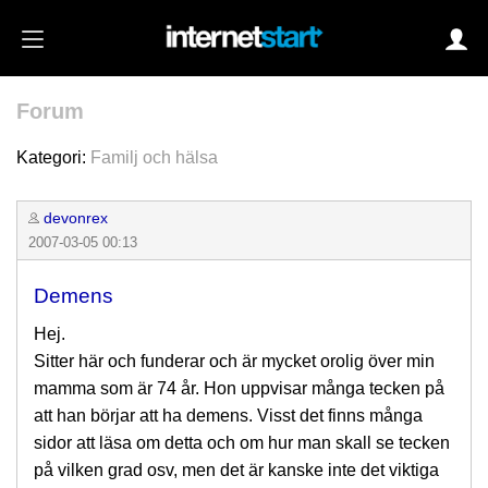
Forum
Login
Kategori:
Familj och hälsa
devonrex
Autoinloggning
2007-03-05 00:13
•
Skapa konto
Demens
•
Glömt lösenord?
Hej.
Sitter här och funderar och är mycket orolig över min
mamma som är 74 år. Hon uppvisar många tecken på
att han börjar att ha demens. Visst det finns många
sidor att läsa om detta och om hur man skall se tecken
på vilken grad osv, men det är kanske inte det viktiga