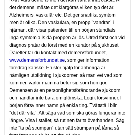
det demens, måste det klargöras vilken typ det är:
Alzheimers, vaskulär etc. Det ger snarlika symtom
men är olika. Den vaskulära, en propp "vandrar" i
hjärnan, där visar patienten till en början stundtals
inga symtom alls då proppen är lös. Utred först och vid
diagnos pratar du först med en kurator på sjukhuset.
Därefter tar du kontakt med demensförbundet,
www.demensforbundet.se
, som ger information,
föredrag kanske. En stor hjälp för anhöriga är
nämligen utbildning i sjukdomen så man vet vad som
kommer, varför mamma beter sig som hon gör.
Demensen är en personlighetsförändrande sjukdom
och handlar inte bara om glömska. Logik försvinner. I
början försvinner namn på enkla ting. Tvättställ blir
"det där vita". Att säga vad som ska göras fungerar inte
längre. Visa i stället, så rutinen får ta överhanden. Säg
inte "ta på strumpan" utan sätt strumpan på tårna så