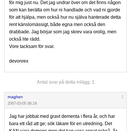
för mig just nu. Det jag undrar över om det finns någon
som kan berätta om hur ni handlade och vad ni gjorde
för att hjälpa, men också hur nu själva hanterade detta
rent känslomässigt, både egna men också den
drabbade. Jag börjar som jag skrev vara orolig, men
också lite rädd.
Vore tacksam för svar.
devonrex
Antal svar på detta inlägg: 1
maghen
1
2007-03-05 06:24
Jag har jobbat med gravt dementa i flera år, och har
bara ett råd att ge; sök läkare för en utredning. Det
KAN vara demens men det kan vara annat också. Är