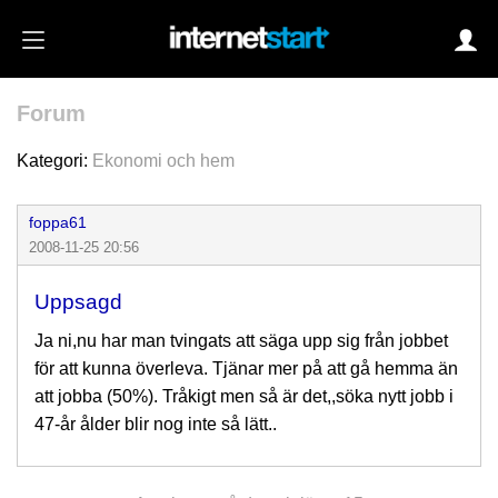
Forum
Login
Kategori:
Ekonomi och hem
foppa61
Autoinloggning
2008-11-25 20:56
•
Skapa konto
Uppsagd
•
Glömt lösenord?
Ja ni,nu har man tvingats att säga upp sig från jobbet
för att kunna överleva. Tjänar mer på att gå hemma än
att jobba (50%). Tråkigt men så är det,,söka nytt jobb i
47-år ålder blir nog inte så lätt..