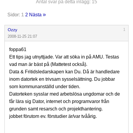
Antal svar på detta inlägg: 15
»
1
Sidor:
2
Nästa
Ozzy
1
2008-11-25 21:07
foppa61
Ett tips jag utnyttjade. Var att söka in på AMU. Testas
vad man är bäst på (Mattetest också).
Data & Fritidsledarskapen kan Du. Då är handledare
inom datortek en trivsam sysselsättning. Du jobbar
som kommunanställd under tiden.
Datorteken sysslar med arbetslösa ungdomar och de
får lära sig Dator, internet och programvaror från
grunden samt resarsch och projekthantering.
jobbet förutom ev. förstudier är/var tvåårig.