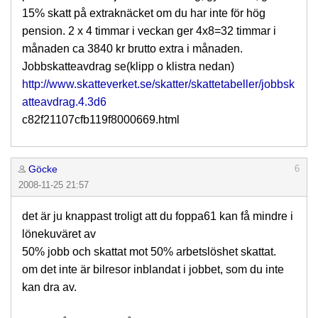
15% skatt på extraknäcket om du har inte för hög
pension. 2 x 4 timmar i veckan ger 4x8=32 timmar i
månaden ca 3840 kr brutto extra i månaden.
Jobbskatteavdrag se(klipp o klistra nedan)
http://www.skatteverket.se/skatter/skattetabeller/jobbsk
atteavdrag.4.3d6
c82f21107cfb119f8000669.html
Göcke
6
2008-11-25 21:57
det är ju knappast troligt att du foppa61 kan få mindre i
lönekuväret av
50% jobb och skattat mot 50% arbetslöshet skattat.
om det inte är bilresor inblandat i jobbet, som du inte
kan dra av.