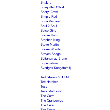
Shakira
Shaquille O'Neal
Sheryl Crow
Simply Red
Sofia Vergara
Soul 2 Soul
Spice Girls
Stefan Holm
Stephen King
Steve Martin
Stevie Wonder
Steven Seagal
Sultanen av Brunei
Supernatural
Sveriges Kungafamilj
Teddybears STHLM
Teri Hatcher
Tess
Tess Mattisson
The Corrs
The Cranberries
The Cure
The Doors