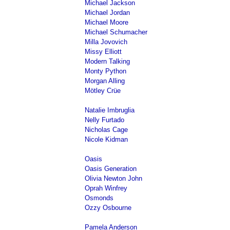
Michael Jackson
Michael Jordan
Michael Moore
Michael Schumacher
Milla Jovovich
Missy Elliott
Modern Talking
Monty Python
Morgan Alling
Mötley Crüe
Natalie Imbruglia
Nelly Furtado
Nicholas Cage
Nicole Kidman
Oasis
Oasis Generation
Olivia Newton John
Oprah Winfrey
Osmonds
Ozzy Osbourne
Pamela Anderson