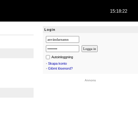
15:18:22
Login
Autoinloggning
•
Skapa konto
•
Glömt lösenord?
Annons