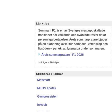
Länktips
Sommar i P1 är en av Sveriges mest uppskattade
traditioner där välkända och oväntade röster delar
personliga berättelser. Årets sommarpratare bjuder
på en blandning av kultur, samhälle, vetenskap och
livsöden – perfekt att lyssna på under sommaren.
play_arrow
Årets sommarpratare i P1 2026
»
tidigare länktips
Sponsrade länkar
Matsmart
MEDS apotek
Gymgrossisten
Inkclub