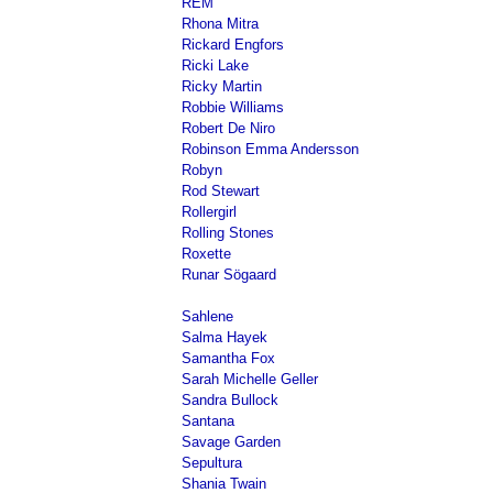
REM
Rhona Mitra
Rickard Engfors
Ricki Lake
Ricky Martin
Robbie Williams
Robert De Niro
Robinson Emma Andersson
Robyn
Rod Stewart
Rollergirl
Rolling Stones
Roxette
Runar Sögaard
Sahlene
Salma Hayek
Samantha Fox
Sarah Michelle Geller
Sandra Bullock
Santana
Savage Garden
Sepultura
Shania Twain