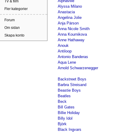
Alphaville
TV & film
Alyssa Milano
Fler kategorier
Anastacia
Angelina Jolie
Forum
Anja Pärson
Om sidan
Anna Nicole Smith
Anna Kournikova
Skapa konto
Anne Hathaway
Anouk
Antiloop
Antonio Banderas
Aqua Lene
Arnold Schwarzenegger
Backstreet Boys
Barbra Streisand
Beastie Boys
Beatles
Beck
Bill Gates
Billie Holiday
Billy Idol
Björk
Black Ingvars