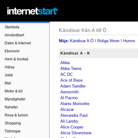
Startsida
Kändisar från A till Ö
Användbart
Nöje:
Kändisar A-Ö
\
Roliga filmer
\
Humor
Dator & internet
Ekonomi
Kändisar A - K
Hem & bostad
Abba
Hälsa
Abba Teens
AC DC
Jobb
Ace of Base
Mat
Adam Sandler
Motor & bil
Aerosmith
Al Pacino
Myndigheter
Alanis Morisette
Nyheter
Alcazar
Resa & turism
Alexandra Paul
Ali Landry
Shopping
Alice Cooper
Tidningar
Alicia Silverstone