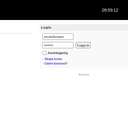
09:59:12
Login
Autoinloggning
•
Skapa konto
•
Glömt lösenord?
Annons