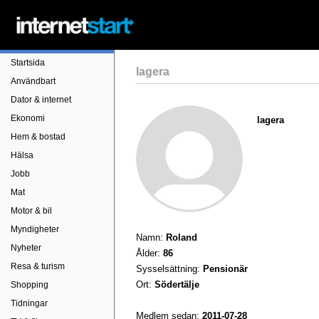
Startsida
lagera
Användbart
Dator & internet
Ekonomi
lagera
Hem & bostad
Hälsa
Jobb
Mat
Motor & bil
Myndigheter
Namn:
Roland
Nyheter
Ålder:
86
Resa & turism
Sysselsättning:
Pensionär
Ort:
Södertälje
Shopping
Tidningar
Medlem sedan:
2011-07-28