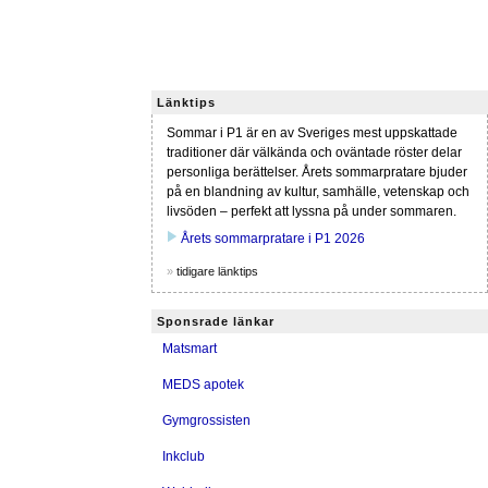
Länktips
Sommar i P1 är en av Sveriges mest uppskattade
traditioner där välkända och oväntade röster delar
personliga berättelser. Årets sommarpratare bjuder
på en blandning av kultur, samhälle, vetenskap och
livsöden – perfekt att lyssna på under sommaren.
play_arrow
Årets sommarpratare i P1 2026
»
tidigare länktips
Sponsrade länkar
Matsmart
MEDS apotek
Gymgrossisten
Inkclub