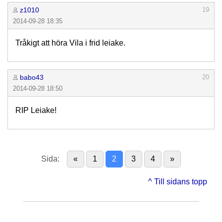
z1010
19
2014-09-28 18:35
Tråkigt att höra Vila i frid leiake.
babo43
20
2014-09-28 18:50
RIP Leiake!
Sida:
«
1
2
3
4
»
^ Till sidans topp