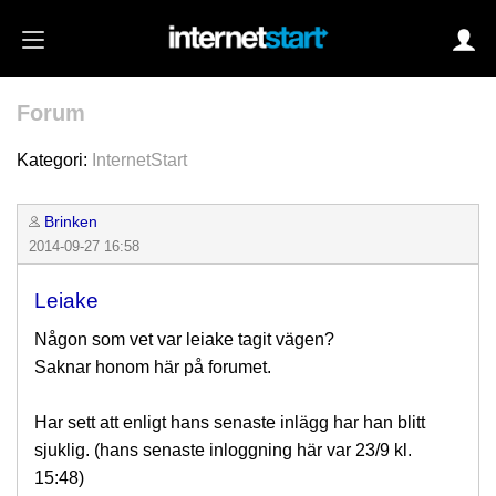
Forum
Login
Kategori:
InternetStart
Brinken
Autoinloggning
2014-09-27 16:58
•
Skapa konto
Leiake
•
Glömt lösenord?
Någon som vet var leiake tagit vägen?
Saknar honom här på forumet.
Har sett att enligt hans senaste inlägg har han blitt
sjuklig. (hans senaste inloggning här var 23/9 kl.
15:48)