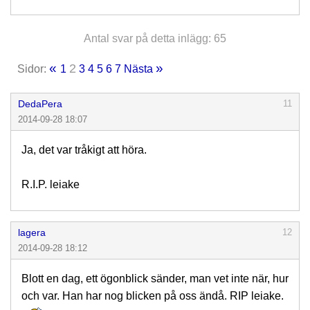
Antal svar på detta inlägg: 65
«
»
2
Sidor:
1
3
4
5
6
7
Nästa
DedaPera
11
2014-09-28 18:07
Ja, det var tråkigt att höra.
R.I.P. leiake
lagera
12
2014-09-28 18:12
Blott en dag, ett ögonblick sänder, man vet inte när, hur
och var. Han har nog blicken på oss ändå. RIP leiake.