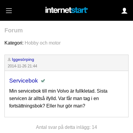
Forum
Login
Kategori:
Hobby och motor
Iggesörping
Autoinloggning
2014-11-26 21:44
•
Skapa konto
Servicebok
•
Glömt lösenord?
Min servicebok till min Volvo är fullkletad. Sista
servicen är alltså ifylld. Var får man tag i en
fortsättningsbok? Eller hur gör man?
Antal svar på detta inlägg: 14