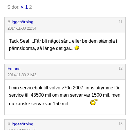
«
2
Sidor:
1
Iggesörping
11
2014-11-30 21:34
Tack Seal....Får bli något sånt, eller be dem stämpla i
pärmsidorna, så länge det går...
Emans
12
2014-11-30 21:43
I min servicebok till volvo v70n 2007 finns utrymme för
service till 43500 mil om man servar var 1500 mil, men
du kanske servar var 150 mil..................
Iggesörping
13