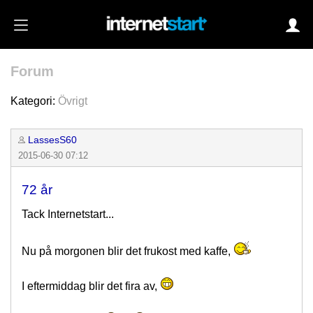
Forum
Login
Kategori:
Övrigt
LassesS60
Autoinloggning
2015-06-30 07:12
•
Skapa konto
72 år
•
Glömt lösenord?
Tack Internetstart...
Nu på morgonen blir det frukost med kaffe,
I eftermiddag blir det fira av,