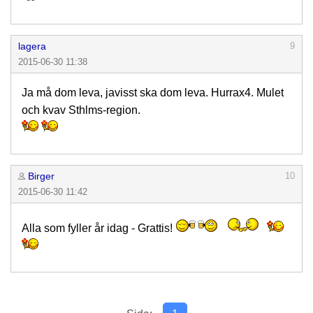
lagera
9
2015-06-30 11:38
Ja må dom leva, javisst ska dom leva. Hurrax4. Mulet
och kvav Sthlms-region.
Birger
10
2015-06-30 11:42
Alla som fyller år idag - Grattis!