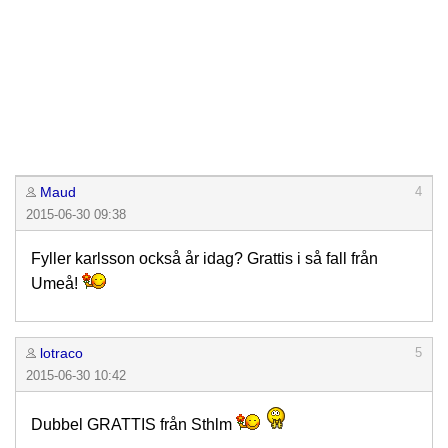
Maud
4
2015-06-30 09:38
Fyller karlsson också år idag? Grattis i så fall från
Umeå!
lotraco
5
2015-06-30 10:42
Dubbel GRATTIS från Sthlm