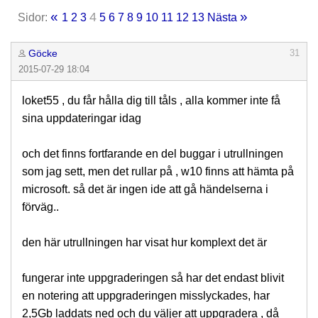
«
»
4
Sidor:
1
2
3
5
6
7
8
9
10
11
12
13
Nästa
Göcke
31
2015-07-29 18:04
loket55 , du får hålla dig till tåls , alla kommer inte få
sina uppdateringar idag
och det finns fortfarande en del buggar i utrullningen
som jag sett, men det rullar på , w10 finns att hämta på
microsoft. så det är ingen ide att gå händelserna i
förväg..
den här utrullningen har visat hur komplext det är
fungerar inte uppgraderingen så har det endast blivit
en notering att uppgraderingen misslyckades, har
2,5Gb laddats ned och du väljer att uppgradera , då