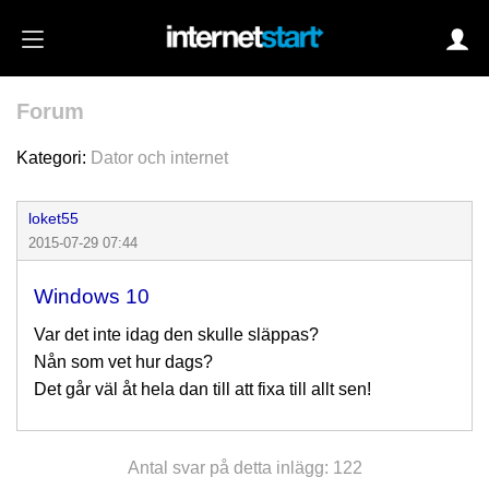
Forum
Login
Kategori:
Dator och internet
loket55
Autoinloggning
2015-07-29 07:44
•
Skapa konto
Windows 10
•
Glömt lösenord?
Var det inte idag den skulle släppas?
Nån som vet hur dags?
Det går väl åt hela dan till att fixa till allt sen!
Antal svar på detta inlägg: 122