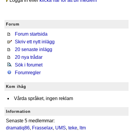
Logga in eller
klicka här för att bli medlem
Forum
Forum startsida
Skriv ett nytt inlägg
20 senaste inlägg
20 nya trådar
Sök i forumet
Forumregler
Kom ihåg
Vårda språket, ingen reklam
Information
Senaste 5 medlemmar:
dramatiq86
,
Frasselax
,
UMS
,
teke
,
ltm