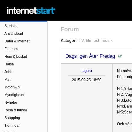
Startsida
Forum
Användbart
Kategori:
TV, film och musik
Dator & internet
Ekonomi
Dags igen Åter Fredag
Hem & bostad
Hälsa
lagera
Nu måste
Jobb
Först nå
Mat
2015-09-25 18:50
Motor & bil
Nr1;Yrke
Nr2; Väg
Myndigheter
Nr3;Luto
Nyheter
Nr4;Bar
Resa & turism
Nr5;Scen
Shopping
Och så et
Tidningar