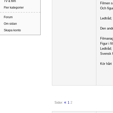
TV & film
Filmen 
Fler kategorier
Och fig
Forum
Ledtråd; 
Om sidan
Den andr
Skapa konto
Filmana
Figur i
Ledtråd;
Svensk f
Kör hårt 
«
2
Sidor:
1