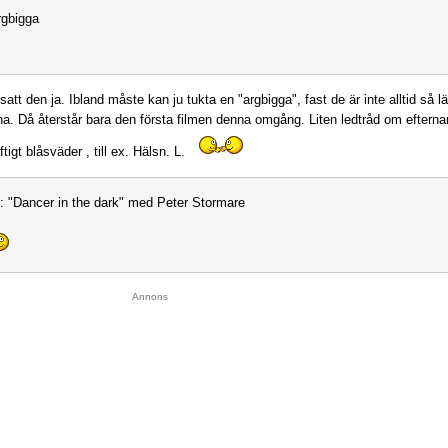
rgbigga
satt den ja. Ibland måste kan ju tukta en "argbigga", fast de är inte alltid så lä
a. Då återstår bara den första filmen denna omgång. Liten ledtråd om eftern
ftigt blåsväder , till ex. Hälsn. L.
1: "Dancer in the dark" med Peter Stormare
Annons