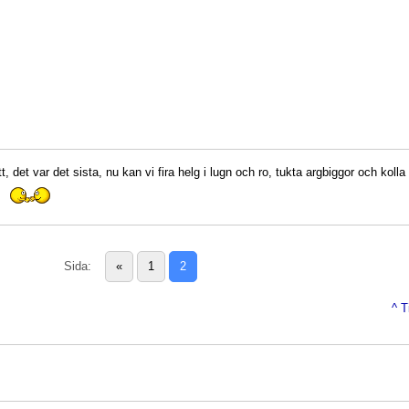
, det var det sista, nu kan vi fira helg i lugn och ro, tukta argbiggor och kolla
.
Sida:
«
1
2
^ T