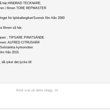
så här;HINDRAD TECKNARE,
uren i filmen TORE REPMASTER
Inget för björkallergiker/Svensk film från 2000
a filmen så här;
gram ; TIPSARE PIRATSÄNDE.
 filmen; ALFRED CITRUSHÄR
 Solstänkta kyrkomöten
ilm från 2015.
, då ryker det,lycka till.
Antal svar på detta inlägg: 14