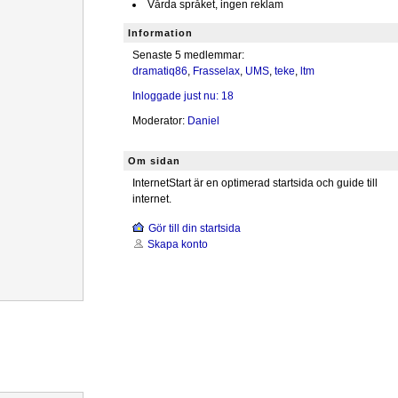
Vårda språket, ingen reklam
Information
Senaste 5 medlemmar:
dramatiq86
,
Frasselax
,
UMS
,
teke
,
ltm
Inloggade just nu: 18
Moderator:
Daniel
Om sidan
InternetStart är en optimerad startsida och guide till
internet.
Gör till din startsida
Skapa konto