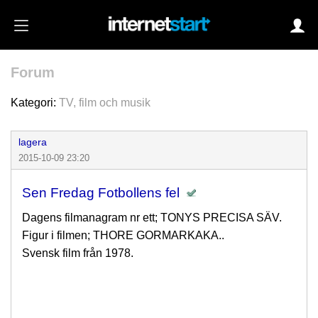
Forum
Login
Kategori:
TV, film och musik
lagera
Autoinloggning
2015-10-09 23:20
•
Skapa konto
Sen Fredag Fotbollens fel
•
Glömt lösenord?
Dagens filmanagram nr ett; TONYS PRECISA SÄV.
Figur i filmen; THORE GORMARKAKA..
Svensk film från 1978.