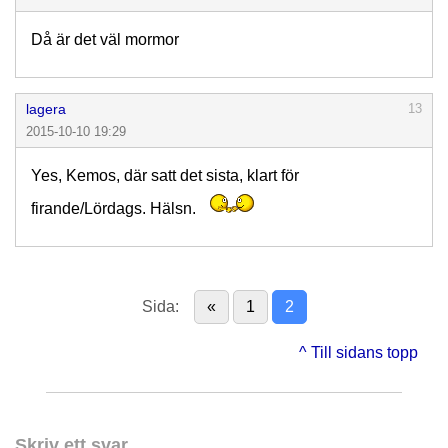
Då är det väl mormor
lagera
13
2015-10-10 19:29
Yes, Kemos, där satt det sista, klart för
firande/Lördags. Hälsn.
Sida:
«
1
2
^ Till sidans topp
Skriv ett svar