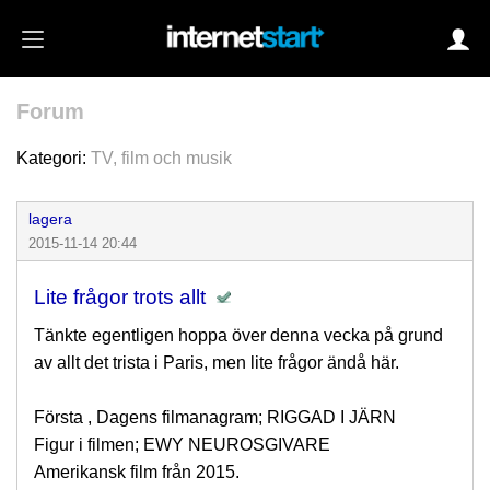
Forum
Login
Kategori:
TV, film och musik
lagera
Autoinloggning
2015-11-14 20:44
•
Skapa konto
Lite frågor trots allt
•
Glömt lösenord?
Tänkte egentligen hoppa över denna vecka på grund
av allt det trista i Paris, men lite frågor ändå här.
Första , Dagens filmanagram; RIGGAD I JÄRN
Figur i filmen; EWY NEUROSGIVARE
Amerikansk film från 2015.