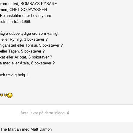
gram nr två; BOMBAYS RYSARE
 filmen; CHET SOJAVASSEN
 Polanskifilm efter Levinrysare.
sk film från 1968.
ågra dubbeltydiga ord som vanligt.
ll eller Rymlig, 3 bokstäver ?
higanstad eller Tonsur, 5 bokstäver ?
 eller Tagen, 5 bokstäver ?
kat eller Är otät, 6 bokstäver ?
la med eller Åtala, 8 bokstäver ?
ch trevlig helg. L.
Antal svar på detta inlägg: 4
= The Martian med Matt Damon