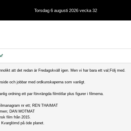
Torsdag 6 augusti 2026 vecka 32
nnolikt att det redan är Fredagskväll igen. Men vi har bara ett val;Följ med.
inside och jobbar med ordkunskaperna som vanligt.
anlig ordning ett par förvrängda filmtitlar plus figurer i filmerna.
filmanagram nr ett; REN THAIMAT
 filmen; DAN MOTMAT
sk film från 2015.
; Kvarglömd på öde planet.