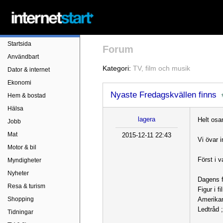
Startsida
Forum
Användbart
Kategori:
TV, film och musik
Dator & internet
Ekonomi
Nyaste Fredagskvällen finns
Hem & bostad
Hälsa
lagera
Helt osa
Jobb
Mat
2015-12-11 22:43
Vi övar 
Motor & bil
Först i v
Myndigheter
Nyheter
Dagens 
Resa & turism
Figur i
Shopping
Amerikan
Ledtråd 
Tidningar