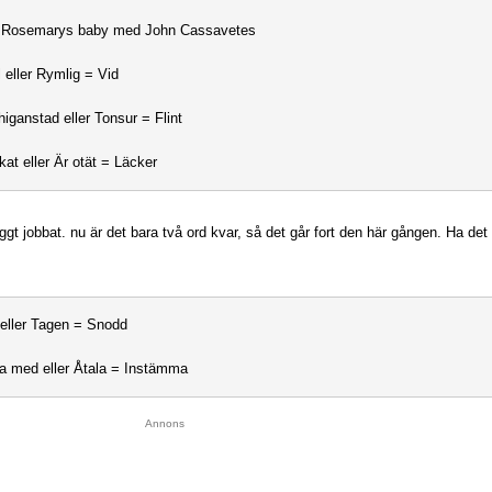
= Rosemarys baby med John Cassavetes
ll eller Rymlig = Vid
higanstad eller Tonsur = Flint
kat eller Är otät = Läcker
ggt jobbat. nu är det bara två ord kvar, så det går fort den här gången. Ha det 
 eller Tagen = Snodd
la med eller Åtala = Instämma
Annons