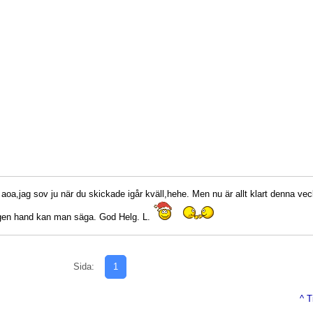
 aoa,jag sov ju när du skickade igår kväll,hehe. Men nu är allt klart denna vec
egen hand kan man säga. God Helg. L.
Sida:
1
^ T