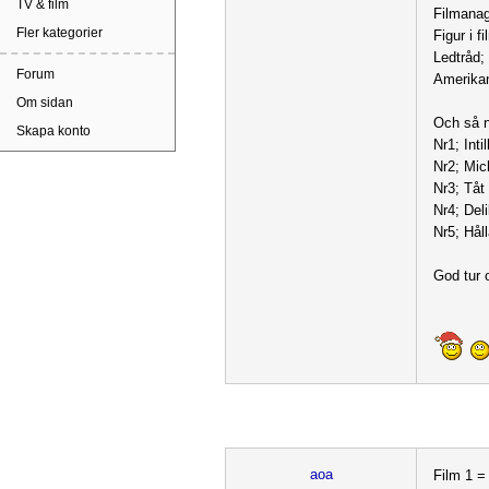
TV & film
Filmana
Fler kategorier
Figur i
Ledtråd;
Forum
Amerikan
Om sidan
Och så n
Skapa konto
Nr1; Inti
Nr2; Mic
Nr3; Tåt
Nr4; Deli
Nr5; Hål
God tur o
aoa
Film 1 