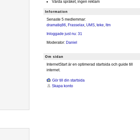
Vårda språket, ingen reklam
Information
Senaste 5 medlemmar:
dramatiq86
,
Frasselax
,
UMS
,
teke
,
ltm
Inloggade just nu: 31
Moderator:
Daniel
Om sidan
InternetStart är en optimerad startsida och guide till
internet.
Gör till din startsida
Skapa konto