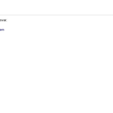
 svar.
dlem