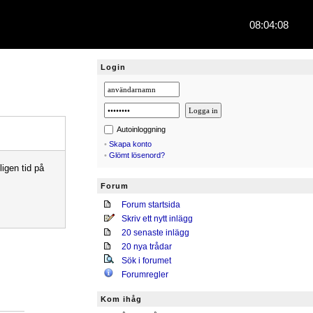
08:04:08
Login
Autoinloggning
•
Skapa konto
•
Glömt lösenord?
igen tid på
Forum
Forum startsida
Skriv ett nytt inlägg
20 senaste inlägg
20 nya trådar
Sök i forumet
Forumregler
Kom ihåg