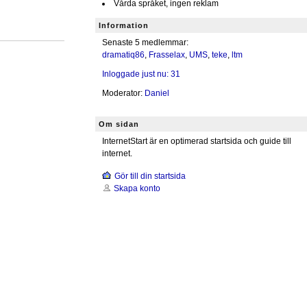
Vårda språket, ingen reklam
Information
Senaste 5 medlemmar:
dramatiq86
,
Frasselax
,
UMS
,
teke
,
ltm
Inloggade just nu: 31
Moderator:
Daniel
Om sidan
InternetStart är en optimerad startsida och guide till
internet.
Gör till din startsida
Skapa konto