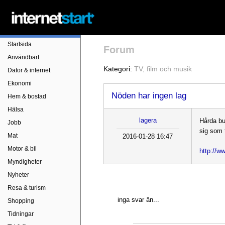
Startsida
Forum
Användbart
Kategori:
TV, film och musik
Dator & internet
Ekonomi
Nöden har ingen lag
Hem & bostad
Hälsa
lagera
Hårda bu
Jobb
sig som t
Mat
2016-01-28 16:47
Motor & bil
http://w
Myndigheter
Nyheter
Resa & turism
inga svar än...
Shopping
Tidningar