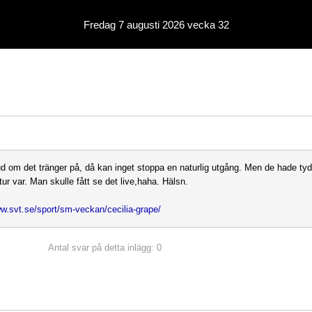
Fredag 7 augusti 2026 vecka 32
d om det tränger på, då kan inget stoppa en naturlig utgång. Men de hade tydl
ur var. Man skulle fått se det live,haha. Hälsn.
ww.svt.se/sport/sm-veckan/cecilia-grape/
Antal svar på detta inlägg: 0