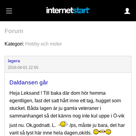
Forum
Login
Kategori:
Hobby och motor
lagera
Autoinloggning
2016-04-01 22:55
•
Skapa konto
Daldansen går
•
Glömt lösenord?
Heja Leksand ! Till baka där dom hör hemma
egentligen, fast det satt hårt inne ett tag, hugget som
stucket. Båda lagen är ju gamla veteraner i
sammanhanget så det känns nog inte kul uppe i Ö-vik
just nu. Ok,godnatt. L.
/ps, måste ju bara, det har
varit så tyst här inne hela dagen,ok/ds.