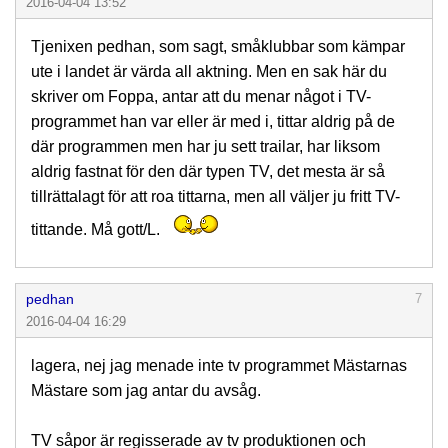
2016-04-04 13:52
Tjenixen pedhan, som sagt, småklubbar som kämpar
ute i landet är värda all aktning. Men en sak här du
skriver om Foppa, antar att du menar något i TV-
programmet han var eller är med i, tittar aldrig på de
där programmen men har ju sett trailar, har liksom
aldrig fastnat för den där typen TV, det mesta är så
tillrättalagt för att roa tittarna, men all väljer ju fritt TV-
tittande. Må gott/L.
pedhan
7
2016-04-04 16:29
lagera, nej jag menade inte tv programmet Mästarnas
Mästare som jag antar du avsåg.
TV såpor är regisserade av tv produktionen och