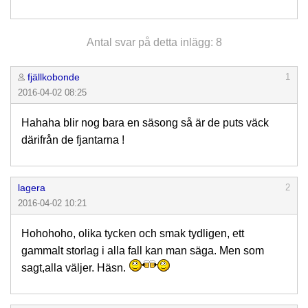
Antal svar på detta inlägg: 8
fjällkobonde
1
2016-04-02 08:25
Hahaha blir nog bara en säsong så är de puts väck
därifrån de fjantarna !
lagera
2
2016-04-02 10:21
Hohohoho, olika tycken och smak tydligen, ett
gammalt storlag i alla fall kan man säga. Men som
sagt,alla väljer. Häsn.