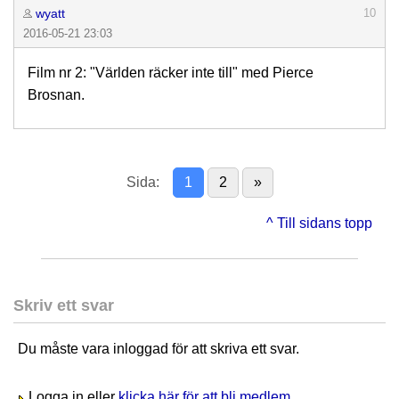
wyatt
10
2016-05-21 23:03
Film nr 2: "Världen räcker inte till" med Pierce
Brosnan.
Sida:
1
2
»
^ Till sidans topp
Skriv ett svar
Du måste vara inloggad för att skriva ett svar.
Logga in eller
klicka här för att bli medlem