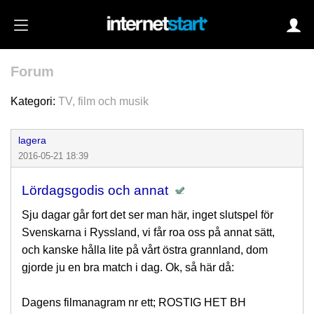
Forum
Login
Kategori:
TV, film och musik
lagera
Autoinloggning
2016-05-21 18:39
•
Skapa konto
Lördagsgodis och annat
•
Glömt lösenord?
Sju dagar går fort det ser man här, inget slutspel för
Svenskarna i Ryssland, vi får roa oss på annat sätt,
och kanske hålla lite på vårt östra grannland, dom
gjorde ju en bra match i dag. Ok, så här då:
Dagens filmanagram nr ett; ROSTIG HET BH