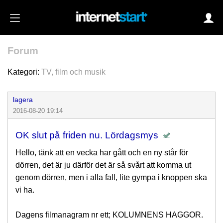
Forum
Login
Kategori:
TV, film och musik
lagera
Autoinloggning
2016-08-20 19:14
•
Skapa konto
OK slut på friden nu. Lördagsmys
•
Glömt lösenord?
Hello, tänk att en vecka har gått och en ny står för
dörren, det är ju därför det är så svårt att komma ut
genom dörren, men i alla fall, lite gympa i knoppen ska
vi ha.
Dagens filmanagram nr ett; KOLUMNENS HAGGOR.