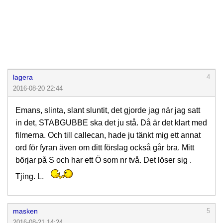
lagera
4
2016-08-20 22:44
Emans, slinta, slant sluntit, det gjorde jag när jag satt
in det, STABGUBBE ska det ju stå. Då är det klart med
filmerna. Och till callecan, hade ju tänkt mig ett annat
ord för fyran även om ditt förslag också går bra. Mitt
börjar på S och har ett Ö som nr två. Det löser sig .
Tjing. L.
masken
5
2016-08-21 14:24