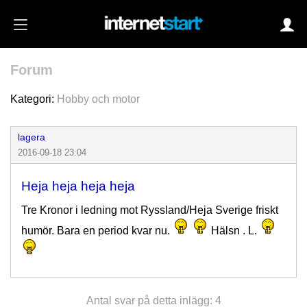
Forum
Login
Kategori:
Hobby och motor
lagera
Autoinloggning
2016-09-18 23:04
•
Skapa konto
Heja heja heja heja
•
Glömt lösenord?
Tre Kronor i ledning mot Ryssland/Heja Sverige friskt
humör. Bara en period kvar nu.
Hälsn . L.
Antal svar på detta inlägg: 4