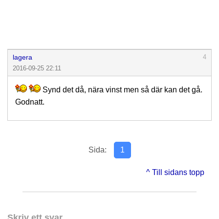
lagera
4
2016-09-25 22:11
Synd det då, nära vinst men så där kan det gå.
Godnatt.
Sida:
1
^ Till sidans topp
Skriv ett svar