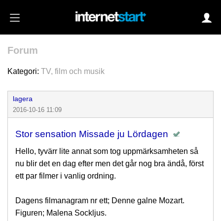
Forum
Login
Kategori:
TV, film och musik
lagera
Autoinloggning
2016-10-16 11:09
•
Skapa konto
Stor sensation Missade ju Lördagen
•
Glömt lösenord?
Hello, tyvärr lite annat som tog uppmärksamheten så
nu blir det en dag efter men det går nog bra ändå, först
ett par filmer i vanlig ordning.
Dagens filmanagram nr ett; Denne galne Mozart.
Figuren; Malena Sockljus.