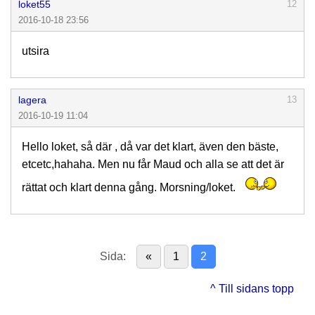
loket55
12
2016-10-18 23:56
utsira
lagera
13
2016-10-19 11:04
Hello loket, så där , då var det klart, även den bäste,
etcetc,hahaha. Men nu får Maud och alla se att det är
rättat och klart denna gång. Morsning/loket.
Sida:
«
1
2
^ Till sidans topp