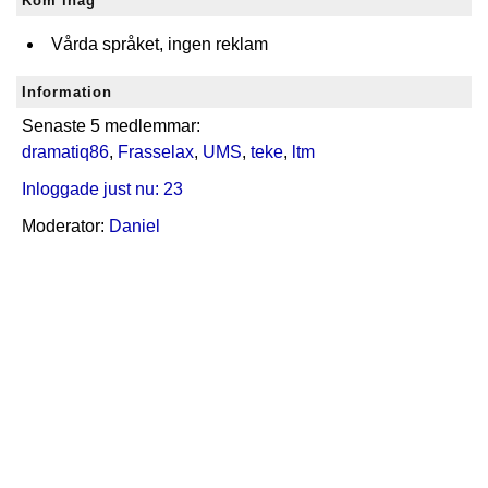
Kom ihåg
Vårda språket, ingen reklam
Information
Senaste 5 medlemmar:
dramatiq86
,
Frasselax
,
UMS
,
teke
,
ltm
Inloggade just nu: 23
Moderator:
Daniel
Skapat med
♥
i Sverige
Startsidan
|
Om sidan