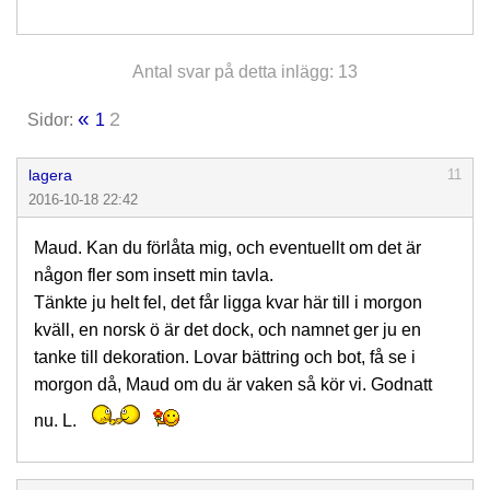
Antal svar på detta inlägg: 13
«
2
Sidor:
1
lagera
11
2016-10-18 22:42
Maud. Kan du förlåta mig, och eventuellt om det är
någon fler som insett min tavla.
Tänkte ju helt fel, det får ligga kvar här till i morgon
kväll, en norsk ö är det dock, och namnet ger ju en
tanke till dekoration. Lovar bättring och bot, få se i
morgon då, Maud om du är vaken så kör vi. Godnatt
nu. L.