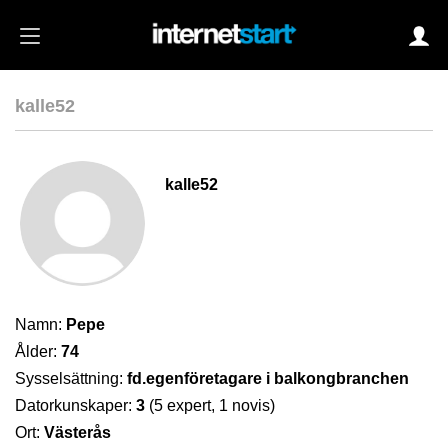
kalle52
Login
kalle52
Autoinloggning
•
Skapa konto
•
Glömt lösenord?
Namn:
Pepe
Ålder:
74
Sysselsättning:
fd.egenföretagare i balkongbranchen
Datorkunskaper:
3
(5 expert, 1 novis)
Ort:
Västerås