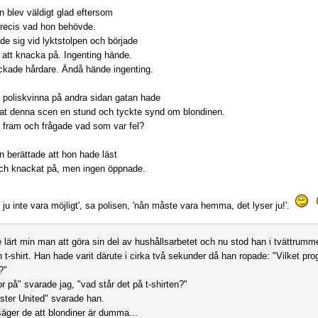
n blev väldigt glad eftersom
precis vad hon behövde.
lde sig vid lyktstolpen och började
gt att knacka på. Ingenting hände.
kade hårdare. Ändå hände ingenting.
 poliskvinna på andra sidan gatan hade
at denna scen en stund och tyckte synd om blondinen.
 fram och frågade vad som var fel?
n berättade att hon hade läst
ch knackat på, men ingen öppnade.
 ju inte vara möjligt', sa polisen, 'nån måste vara hemma, det lyser ju!'.
 lärt min man att göra sin del av hushållsarbetet och nu stod han i tvättrumme
in t-shirt. Han hade varit därute i cirka två sekunder då han ropade: "Vilket pr
?"
r på" svarade jag, "vad står det på t-shirten?"
ter United" svarade han.
äger de att blondiner är dumma...