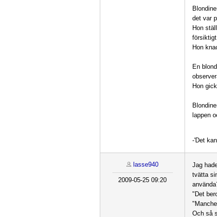
Blondine
det var 
Hon stäl
försikti
Hon knac
En blond
observer
Hon gick
Blondine
lappen o
-'Det kan
lasse940
Jag hade
tvätta s
2009-05-25 09:20
använda
"Det bero
"Manches
Och så s