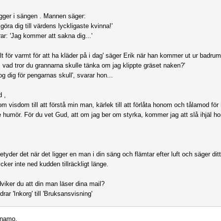
ligger i sängen . Mannen säger:
göra dig till värdens lyckligaste kvinna!'
ar: 'Jag kommer att sakna dig...'
allt för varmt för att ha kläder på i dag' säger Erik när han kommer ut ur badru
g, vad tror du grannarna skulle tänka om jag klippte gräset naken?'
tog dig för pengarnas skull', svarar hon...
 ,
om visdom till att förstå min man, kärlek till att förlåta honom och tålamod för
e humör. För du vet Gud, att om jag ber om styrka, kommer jag att slå ihjäl h
etyder det när det ligger en man i din säng och flämtar efter luft och säger di
cker inte ned kudden tillräckligt länge.
dviker du att din man läser dina mail?
rar 'Inkorg' till 'Bruksansvisning'
rnamo.