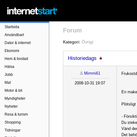
Startsida
Forum
Användbart
Kategori:
Övrigt
Dator & internet
Ekonomi
Historiedags
Hem & bostad
Hälsa
Mimmi61
Frukost
Jobb
Mat
2008-10-31 19:07
Motor & bil
En make s
Myndigheter
Plötslig
Nyheter
Resa & turism
- Försik
Shopping
Du stek
Vänd d
Tidningar
Det behö