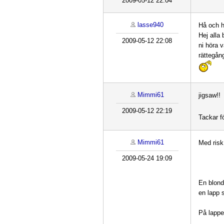
2009-05-12 22:04
lasse940
Hå och h
Hej alla 
2009-05-12 22:08
ni höra v
rättegå
Mimmi61
jigsaw!!
2009-05-12 22:19
Tackar f
Mimmi61
Med risk
2009-05-24 19:09
En blond
en lapp 
På lappe