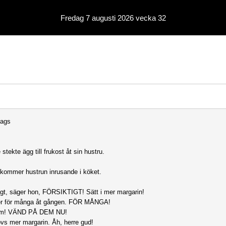
Fredag 7 augusti 2026 vecka 32
dags
tekte ägg till frukost åt sin hustru.
t kommer hustrun inrusande i köket.
tigt, säger hon, FÖRSIKTIGT! Sätt i mer margarin!
er för många åt gången. FÖR MÅNGA!
em! VÄND PÅ DEM NU!
vs mer margarin. Åh, herre gud!