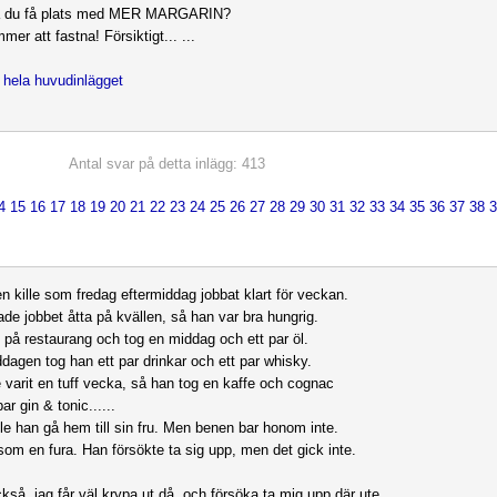
 du få plats med MER MARGARIN?
er att fastna! Försiktigt... ...
j hela huvudinlägget
Antal svar på detta inlägg: 413
4
15
16
17
18
19
20
21
22
23
24
25
26
27
28
29
30
31
32
33
34
35
36
37
38
en kille som fredag eftermiddag jobbat klart för veckan.
ade jobbet åtta på kvällen, så han var bra hungrig.
 på restaurang och tog en middag och ett par öl.
ddagen tog han ett par drinkar och ett par whisky.
 varit en tuff vecka, så han tog en kaffe och cognac
par gin & tonic......
le han gå hem till sin fru. Men benen bar honom inte.
 som en fura. Han försökte ta sig upp, men det gick inte.
ckså, jag får väl krypa ut då, och försöka ta mig upp där ute.