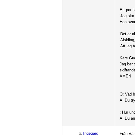
Ett par 
'Jag ska 
Hon svar
'Det är 
'Älsklin
'Att jag 
Käre Gud
Jag ber 
skiftand
AMEN
Q: Vad b
A: Du try
: Hur un
A: Du änd
Ingegärd
Från Vä