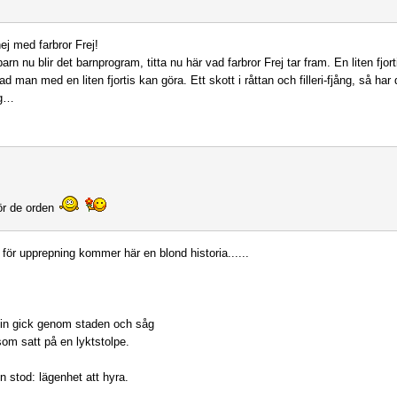
ej med farbror Frej!
barn nu blir det barnprogram, titta nu här vad farbror Frej tar fram. En liten fjo
ad man med en liten fjortis kan göra. Ett skott i råttan och filleri-fjång, så har 
ng…
ör de orden
 för upprepning kommer här en blond historia......
in gick genom staden och såg
som satt på en lyktstolpe.
n stod: lägenhet att hyra.