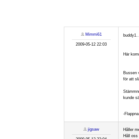
Mimmi61
buddy1..
2009-05-12 22:03
Här komme
Bussen v
för att s
Stämmnni
kunde sä
-Flappna 
jigsaw
Håller m
Håll oss