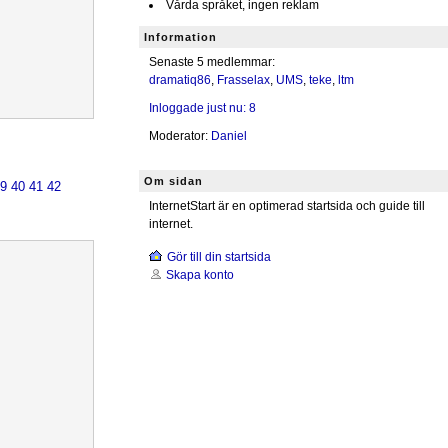
Vårda språket, ingen reklam
Information
Senaste 5 medlemmar:
dramatiq86
,
Frasselax
,
UMS
,
teke
,
ltm
Inloggade just nu: 8
Moderator:
Daniel
Om sidan
39
40
41
42
InternetStart är en optimerad startsida och guide till
internet.
Gör till din startsida
Skapa konto