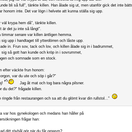
unde bli så full", tänkte killen. Han ålade sig ut, men utanför gick det inte bätt
r honom inte. Det var lögn i helvete att kunna ställa sig upp.
r väl krypa hem då", tänkte killen.
lt är det ju inte så långt".
å timmar senare var killen äntligen hemma.
sig upp i handtaget till ytterdörren och låste upp.
ade in. Frun sov, tack och lov, och killen ålade sig in i badrummet,
ill sig så gott han kunde och kröp in i sovrummet,
ängen och somnade som en stock.
 efter väckte frun honom:
orgon, var du ute och söp i går?"
ej!
Jag åt mat och tog bara några pilsner.
or du det?" frågade killen.
e ringde från restaurangen och sa att du glömt kvar din rullstol..."
a var hos gynekologen och medans han håller på
rsökningen frågar han:
vad ditt rövhål gör när du får orgasm?