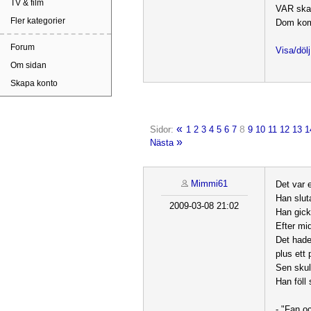
TV & film
VAR ska
Fler kategorier
Dom komm
Forum
Visa/döl
Om sidan
Skapa konto
«
8
Sidor:
1
2
3
4
5
6
7
9
10
11
12
13
1
»
Nästa
Mimmi61
Det var 
Han slut
2009-03-08 21:02
Han gick
Efter mi
Det hade
plus ett 
Sen skul
Han föll
- "Fan o