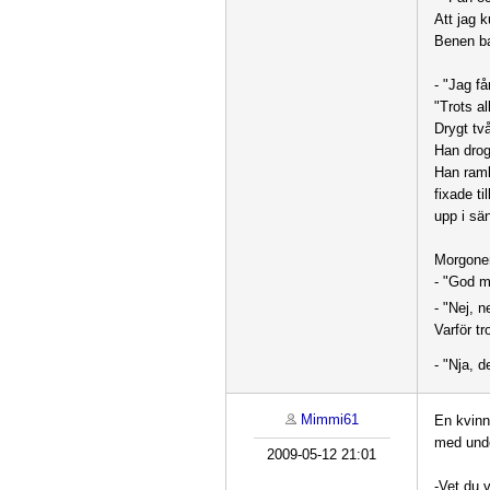
Att jag k
Benen ba
- "Jag få
"Trots al
Drygt tv
Han drog 
Han raml
fixade t
upp i s
Morgonen
- "God m
- "Nej, n
Varför tr
- "Nja, d
Mimmi61
En kvinn
med unde
2009-05-12 21:01
-Vet du 