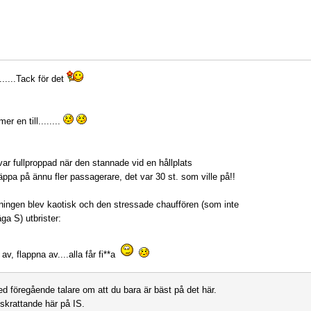
......Tack för det
r en till........
ar fullproppad när den stannade vid en hållplats
läppa på ännu fler passagerare, det var 30 st. som ville på!!
ngen blev kaotisk och den stressade chauffören (som inte
ga S) utbrister:
av, flappna av....alla får fi**a
ed föregående talare om att du bara är bäst på det här.
 skrattande här på IS.