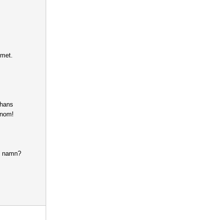
mmet.
 hans
onom!
tt namn?